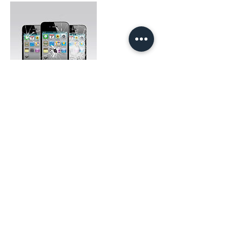
Datos de contacto
+5491133498508
creamossolucionessrl@gmail.com
WHATSAPP
+5491133498508
/
+54 9 11 3901-5900
Espronceda 2703/5. CABA. Argentina