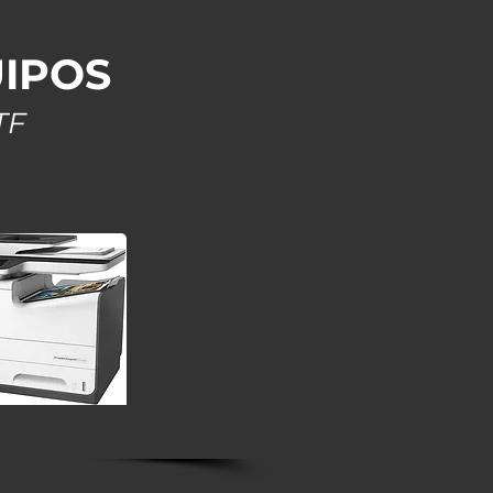
UIPOS
TF