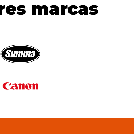
res marcas
res marcas