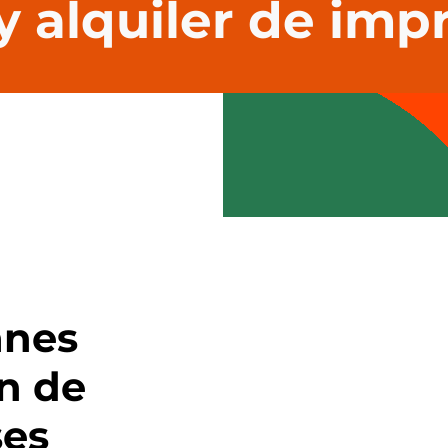
y alquiler de imp
anes
n de
ses